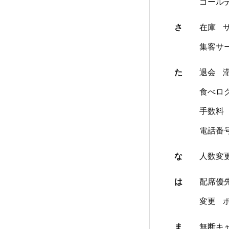
ゴール
さ
在庫
集客サ
た
退会
食べロ
手数料
電話番
な
人数変
は
配席優
変更
ま
無断キ