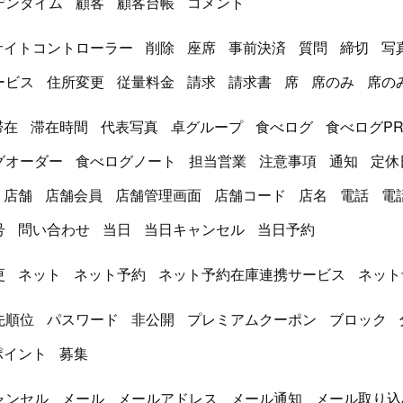
デンタイム
顧客
顧客台帳
コメント
サイトコントローラー
削除
座席
事前決済
質問
締切
写
ービス
住所変更
従量料金
請求
請求書
席
席のみ
席の
滞在
滞在時間
代表写真
卓グループ
食べログ
食べログP
グオーダー
食べログノート
担当営業
注意事項
通知
定休
店舗
店舗会員
店舗管理画面
店舗コード
店名
電話
電
号
問い合わせ
当日
当日キャンセル
当日予約
更
ネット
ネット予約
ネット予約在庫連携サービス
ネット
先順位
パスワード
非公開
プレミアムクーポン
ブロック
ポイント
募集
ャンセル
メール
メールアドレス
メール通知
メール取り込