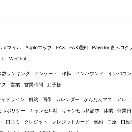
ルメマイル
Appleマップ
FAX
FAX通知
Payn for 食べロ
ント
WeChat
ス数ランキング
アンケート
移転
インバウンド
インバウン
イス
営業
営業時間
お子様
ガイドライン
解約
画像
カレンダー
かんたんマニュアル
セルポリシー
キャンセル料
キャンセル料請求
休業
休業日
ン
口コミ
クレジット
クレジットカード
契約
口座
口座